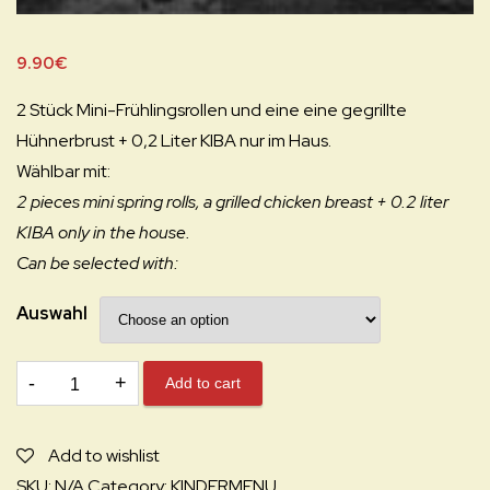
9.90
€
2 Stück Mini-Frühlingsrollen und eine eine gegrillte
Hühnerbrust + 0,2 Liter KIBA nur im Haus.
Wählbar mit:
2 pieces mini spring rolls, a grilled chicken breast + 0.2 liter
KIBA only in the house.
Can be selected with:
Auswahl
70.
Add to cart
MINI-
FRÜHLINGSROLLEN
Add to wishlist
INKL.
SKU:
N/A
Category:
KINDERMENU